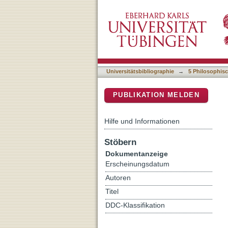
Idiom Variation : Experim
DSpace Repositorium (Manakin b
Universitätsbibliographie
→
5 Philosophisc
PUBLIKATION MELDEN
Hilfe und Informationen
Stöbern
Dokumentanzeige
Erscheinungsdatum
Autoren
Titel
DDC-Klassifikation