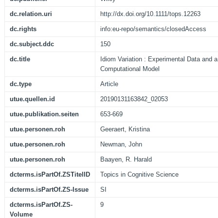
dc.relation.uri
http://dx.doi.org/10.1111/tops.12263
dc.rights
info:eu-repo/semantics/closedAccess
dc.subject.ddc
150
dc.title
Idiom Variation : Experimental Data and a 
Computational Model
dc.type
Article
utue.quellen.id
20190131163842_02053
utue.publikation.seiten
653-669
utue.personen.roh
Geeraert, Kristina
utue.personen.roh
Newman, John
utue.personen.roh
Baayen, R. Harald
dcterms.isPartOf.ZSTitelID
Topics in Cognitive Science
dcterms.isPartOf.ZS-Issue
SI
dcterms.isPartOf.ZS-
9
Volume