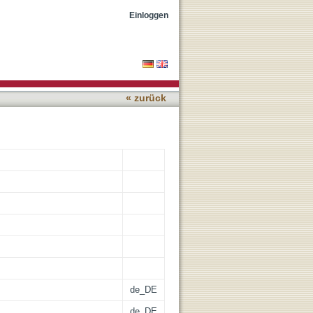
Model
Einloggen
« zurück
de_DE
de_DE