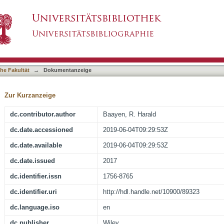
ental Data and a Blueprint of a Computational 
asiert)
he Fakultät
→
Dokumentanzeige
Zur Kurzanzeige
dc.contributor.author
Baayen, R. Harald
dc.date.accessioned
2019-06-04T09:29:53Z
dc.date.available
2019-06-04T09:29:53Z
dc.date.issued
2017
dc.identifier.issn
1756-8765
dc.identifier.uri
http://hdl.handle.net/10900/89323
dc.language.iso
en
dc.publisher
Wiley