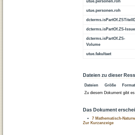
utue.personen.roh
utue.personen.roh
dcterms.isPartOf.ZSTitelI
dcterms.isPartOf.ZS-Issue
dcterms.isPartOf.ZS-
Volume
utue.fakultaet
Dateien zu dieser Res
Dateien
Größe
Forma
Zu diesem Dokument gibt es 
Das Dokument erschein
7 Mathematisch-Naturwi
Zur Kurzanzeige