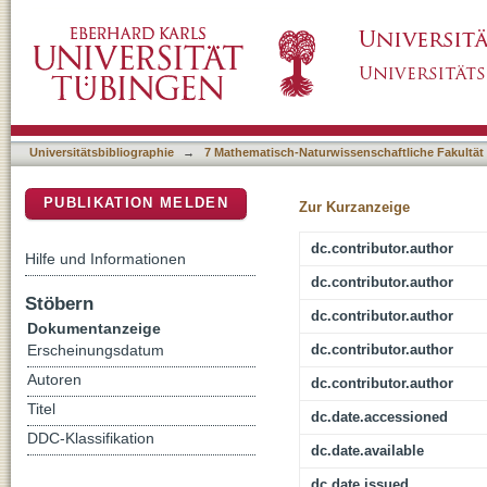
Pinning Transition of Bose-Einstein Condens
DSpace Repositorium (Manakin basiert)
Universitätsbibliographie
→
7 Mathematisch-Naturwissenschaftliche Fakultät
PUBLIKATION MELDEN
Zur Kurzanzeige
dc.contributor.author
Hilfe und Informationen
dc.contributor.author
Stöbern
dc.contributor.author
Dokumentanzeige
dc.contributor.author
Erscheinungsdatum
Autoren
dc.contributor.author
Titel
dc.date.accessioned
DDC-Klassifikation
dc.date.available
dc.date.issued