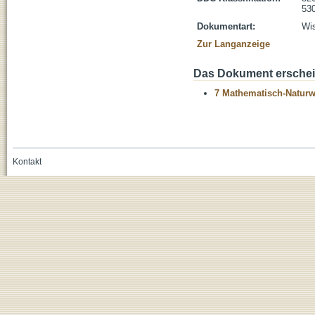
530
Dokumentart:
Wis
Zur Langanzeige
Das Dokument erschein
7 Mathematisch-Naturwi
Kontakt