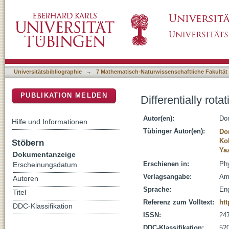
Differentially rotating neutron stars in scalar-
DSpace Repositorium (Manakin basiert)
Universitätsbibliographie
→
7 Mathematisch-Naturwissenschaftliche Fakultät
PUBLIKATION MELDEN
Differentially rota
Autor(en):
Don
Hilfe und Informationen
Tübinger Autor(en):
Do
Ko
Stöbern
Ya
Dokumentanzeige
Erschienen in:
Phy
Erscheinungsdatum
Verlagsangabe:
Am
Autoren
Sprache:
Eng
Titel
Referenz zum Volltext:
ht
DDC-Klassifikation
ISSN:
24
DDC-Klassifikation:
520