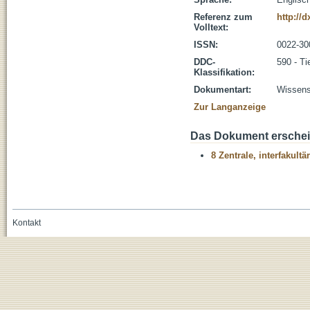
Referenz zum
http://
Volltext:
ISSN:
0022-3
DDC-
590 - Ti
Klassifikation:
Dokumentart:
Wissensc
Zur Langanzeige
Das Dokument erschein
8 Zentrale, interfakult
Kontakt