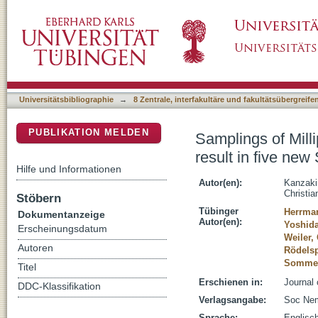
Samplings of Millipedes in Japan and Scarab
DSpace Repositorium (Manakin basiert)
Pristionchus (Nematoda: Diplogastridae)
Universitätsbibliographie
→
8 Zentrale, interfakultäre und fakultätsübergreif
PUBLIKATION MELDEN
Samplings of Mill
result in five ne
Hilfe und Informationen
Autor(en):
Kanzaki
Christia
Stöbern
Tübinger
Herrman
Dokumentanzeige
Autor(en):
Yoshida
Erscheinungsdatum
Weiler, 
Autoren
Rödelsp
Sommer,
Titel
Erschienen in:
Journal 
DDC-Klassifikation
Verlagsangabe:
Soc Nem
Sprache:
Englisc