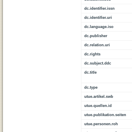
dc.identifier.issn
dc.identifier.uri
dc.language.iso
dc.publisher
dc.relation.uri
dc.rights
dc.subject.ddc
dc.title
dc.type
utue.artikel.swb
utue.quellen.id
utue.publikation.seiten
utue.personen.roh