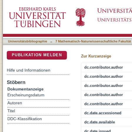
Lithic artifacts and bone tools from the Lowe
DSpace Repositorium (Manakin basiert)
preliminary results
Universitätsbibliographie
→
7 Mathematisch-Naturwissenschaftliche Fakultät
PUBLIKATION MELDEN
Zur Kurzanzeige
dc.contributor.author
Hilfe und Informationen
dc.contributor.author
Stöbern
dc.contributor.author
Dokumentanzeige
dc.contributor.author
Erscheinungsdatum
Autoren
dc.contributor.author
Titel
dc.date.accessioned
DDC-Klassifikation
dc.date.available
dc.date.issued