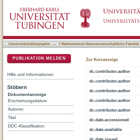
Beyond maps : patterns of formation processe
DSpace Repositorium (Manakin basiert)
Marathousa 1, Megalopolis basin, Greece
Universitätsbibliographie
→
7 Mathematisch-Naturwissenschaftliche Fakultät
PUBLIKATION MELDEN
Zur Kurzanzeige
dc.contributor.author
Hilfe und Informationen
dc.contributor.author
Stöbern
dc.contributor.author
Dokumentanzeige
dc.contributor.author
Erscheinungsdatum
Autoren
dc.contributor.author
Titel
dc.date.accessioned
DDC-Klassifikation
dc.date.available
dc.date.issued