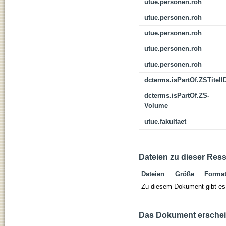
utue.personen.roh
utue.personen.roh
utue.personen.roh
utue.personen.roh
utue.personen.roh
dcterms.isPartOf.ZSTitelI
dcterms.isPartOf.ZS-
Volume
utue.fakultaet
Dateien zu dieser Res
Dateien
Größe
Forma
Zu diesem Dokument gibt es 
Das Dokument erschein