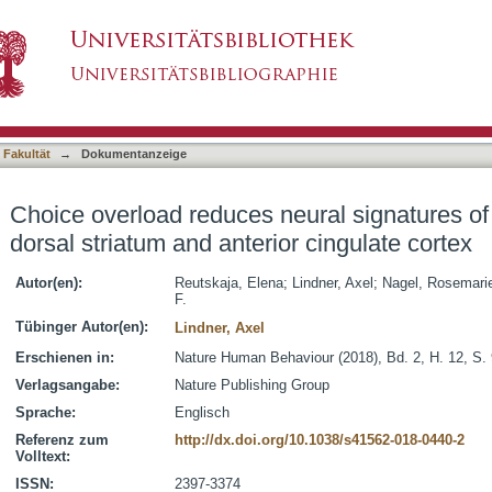
ural signatures of choice set value in dorsal s
asiert)
 Fakultät
→
Dokumentanzeige
Choice overload reduces neural signatures of 
dorsal striatum and anterior cingulate cortex
Autor(en):
Reutskaja, Elena
;
Lindner, Axel
;
Nagel, Rosemari
F.
Tübinger Autor(en):
Lindner, Axel
Erschienen in:
Nature Human Behaviour (2018), Bd. 2, H. 12, S.
Verlagsangabe:
Nature Publishing Group
Sprache:
Englisch
Referenz zum
http://dx.doi.org/10.1038/s41562-018-0440-2
Volltext:
ISSN:
2397-3374