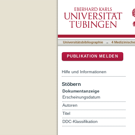
Choice overload reduces ne
DSpace Repositorium (Manakin b
cingulate cortex
Universitätsbibliographie
→
4 Medizinische
PUBLIKATION MELDEN
Hilfe und Informationen
Stöbern
Dokumentanzeige
Erscheinungsdatum
Autoren
Titel
DDC-Klassifikation