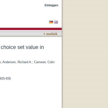
triatum and anterior
Einloggen
« zurück
choice set value in
e
;
Andersen, Richard A.
;
Camerer, Colin
 925-935