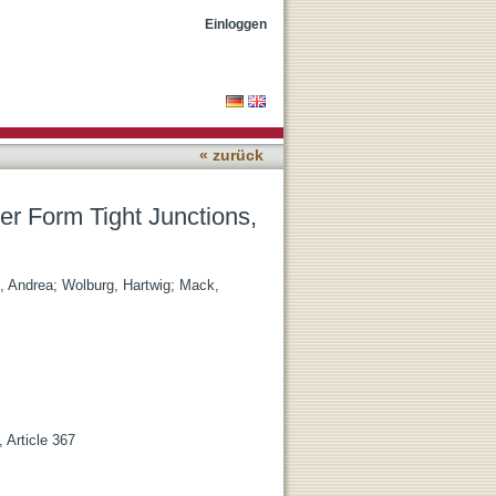
Separating and Surrounding
Einloggen
« zurück
yer Form Tight Junctions,
, Andrea
;
Wolburg, Hartwig
;
Mack,
 Article 367