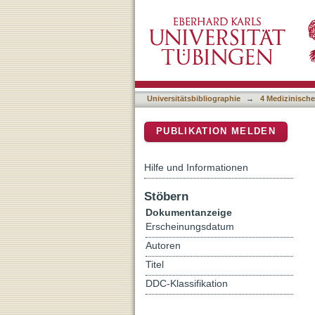
Glial Cells in the Fish R
DSpace Repositorium (Manakin b
Axons
Universitätsbibliographie
→
4 Medizinische
PUBLIKATION MELDEN
Hilfe und Informationen
Stöbern
Dokumentanzeige
Erscheinungsdatum
Autoren
Titel
DDC-Klassifikation