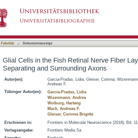
etinal Nerve Fiber Layer Form Tight Junctions, 
asiert)
 Fakultät
→
Dokumentanzeige
Glial Cells in the Fish Retinal Nerve Fiber La
Separating and Surrounding Axons
Autor(en):
Garcia-Pradas, Lidia
;
Gleiser, Corinna
;
Wizenmann
Andreas F.
Tübinger Autor(en):
Garcia-Pradas, Lidia
Wizenmann, Andrea
Wolburg, Hartwig
Mack, Andreas F.
Gleiser, Corinna Brigitte
Erschienen in:
Frontiers in Molecular Neuroscience (2018), Bd. 11,
Verlagsangabe:
Frontiers Media Sa
Sprache:
Englisch