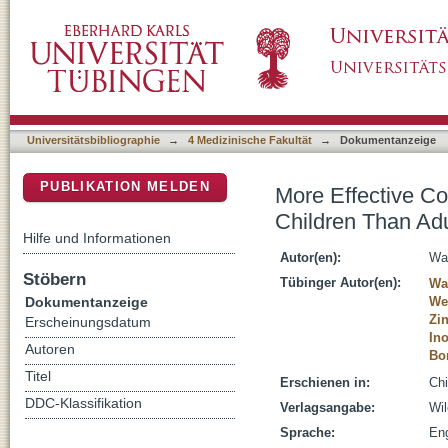
More Effective Consolidation of Episodic Lo
DSpace Repositorium (Manakin basiert)
Sleep
Universitätsbibliographie
→
4 Medizinische Fakultät
→
Dokumentanzeige
PUBLIKATION MELDEN
More Effective Co
Children Than Adu
Hilfe und Informationen
Autor(en):
Wan
Stöbern
Tübinger Autor(en):
Wa
Dokumentanzeige
Web
Zin
Erscheinungsdatum
In
Autoren
Bo
Titel
Erschienen in:
Chi
DDC-Klassifikation
Verlagsangabe:
Wi
Sprache:
Eng