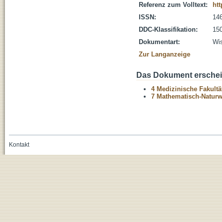
Referenz zum Volltext:
htt
ISSN:
14
DDC-Klassifikation:
150
Dokumentart:
Wis
Zur Langanzeige
Das Dokument erschein
4 Medizinische Fakultä
7 Mathematisch-Naturwi
Kontakt