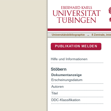
An efficient CRISPR vector
DSpace Repositorium (Manakin b
Universitätsbibliographie
→
8 Zentrale, in
PUBLIKATION MELDEN
Hilfe und Informationen
Stöbern
Dokumentanzeige
Erscheinungsdatum
Autoren
Titel
DDC-Klassifikation