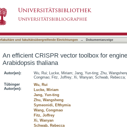
 toolbox for engineering large deletions in Ara
asiert)
terfakultäre und fakultätsübergreifende Einrichtungen
→
Dokumentanzeige
An efficient CRISPR vector toolbox for engine
Arabidopsis thaliana
Autor(en):
Wu, Rui
;
Lucke, Miriam
;
Jang, Yun-ting
;
Zhu, Wangshen
Congmao
;
Fitz, Joffrey
;
Xi, Wanyan
;
Schwab, Rebecca
;
Tübinger
Wu, Rui
Autor(en):
Lucke, Miriam
Jang, Yun-ting
Zhu, Wangsheng
Symeonidi, Efthymia
Wang, Congmao
Fitz, Joffrey
Xi, Wanyan
Schwab, Rebecca