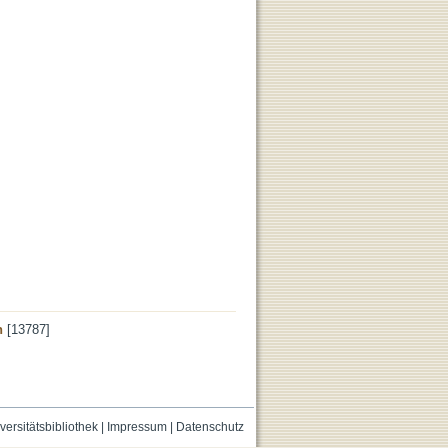
n
[13787]
versitätsbibliothek
|
Impressum
|
Datenschutz