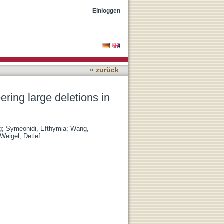
bidopsis thaliana
Einloggen
« zurück
ering large deletions in
g
;
Symeonidi, Efthymia
;
Wang,
Weigel, Detlef