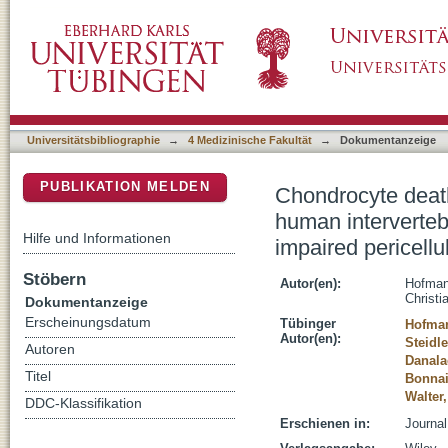
Chondrocyte death after mechanically overlo
DSpace Repositorium (Manakin basiert)
is associated with a structurally impaired peri
Universitätsbibliographie
→
4 Medizinische Fakultät
→
Dokumentanzeige
PUBLIKATION MELDEN
Chondrocyte death
human intervertebr
Hilfe und Informationen
impaired pericellu
Stöbern
Autor(en):
Hofmann
Christi
Dokumentanzeige
Erscheinungsdatum
Tübinger
Hofman
Autor(en):
Steidle
Autoren
Danala
Titel
Bonnai
Walter,
DDC-Klassifikation
Erschienen in:
Journal