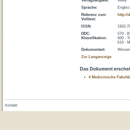
Verlagsangabe:
Wiley
Sprache:
Englis
Referenz zum
http://
Volltext:
ISSN:
1932-7
DDC-
570 - B
Klassifikation:
600 - T
610 - M
Dokumentart:
Wissens
Zur Langanzeige
Das Dokument erschein
4 Medizinische Fakultä
Kontakt