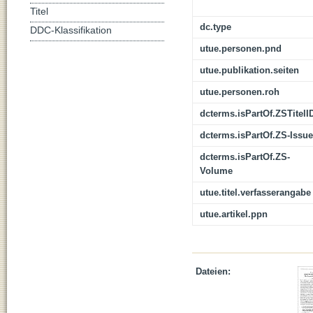
Titel
dc.type
DDC-Klassifikation
utue.personen.pnd
utue.publikation.seiten
utue.personen.roh
dcterms.isPartOf.ZSTitelI
dcterms.isPartOf.ZS-Issue
dcterms.isPartOf.ZS-
Volume
utue.titel.verfasserangabe
utue.artikel.ppn
Dateien: