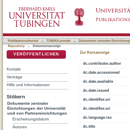
Hermits and Ascetics in Ancient Japan : the 
DSpace Repositorium (Manakin basiert)
Publikationsdienste
→
TOBIAS-portale
→
Dokumente zentraler Einrichtunge
Repository
→
Dokumentanzeige
Zur Kurzanzeige
VERÖFFENTLICHEN
dc.contributor.author
Kontakt
dc.date.accessioned
Verträge
dc.date.available
Hilfe und Informationen
dc.date.issued
Stöbern
dc.identifier.uri
Dokumente zentraler
Einrichtungen der Universität
dc.identifier.uri
und von Partnereinrichtungen
dc.language.iso
Erscheinungsdatum
dc.title
Autoren