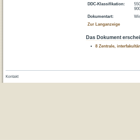
DDC-Klassifikation:
55
900
Dokumentart:
Wis
Zur Langanzeige
Das Dokument erschein
8 Zentrale, interfakult
Kontakt