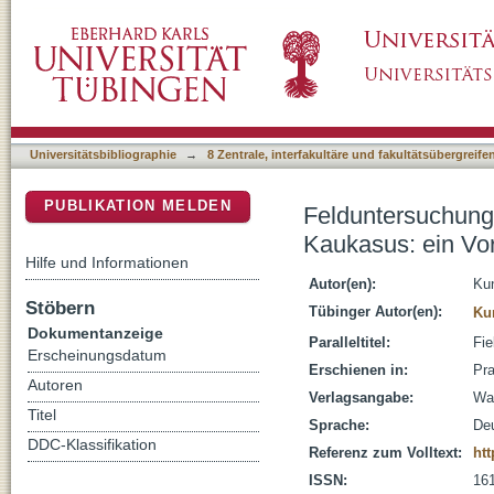
Felduntersuchungen zur frühen Kupfermetall
DSpace Repositorium (Manakin basiert)
Universitätsbibliographie
→
8 Zentrale, interfakultäre und fakultätsübergreif
PUBLIKATION MELDEN
Felduntersuchung
Kaukasus: ein Vor
Hilfe und Informationen
Autor(en):
Ku
Stöbern
Tübinger Autor(en):
Ku
Dokumentanzeige
Paralleltitel:
Fie
Erscheinungsdatum
Erschienen in:
Pra
Autoren
Verlagsangabe:
Wa
Titel
Sprache:
De
DDC-Klassifikation
Referenz zum Volltext:
htt
ISSN:
16