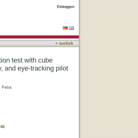
 a behavioral,
Einloggen
« zurück
ion test with cube
, and eye-tracking pilot
 Petra
046