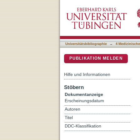
Sex differences in a chron
DSpace Repositorium (Manakin b
electroencephalography, a
Universitätsbibliographie
→
4 Medizinische
PUBLIKATION MELDEN
Hilfe und Informationen
Stöbern
Dokumentanzeige
Erscheinungsdatum
Autoren
Titel
DDC-Klassifikation