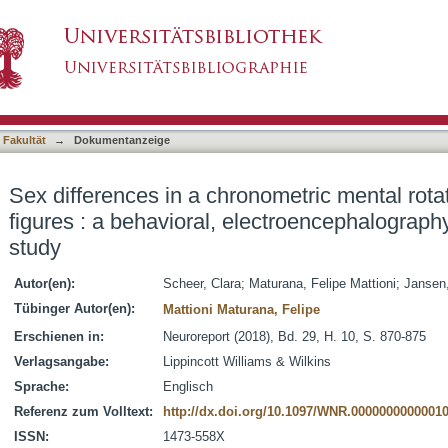
ometric mental rotation test with cube figures :
asiert)
nd eye-tracking pilot study
 Fakultät
→
Dokumentanzeige
Sex differences in a chronometric mental rotat
figures : a behavioral, electroencephalography
study
Autor(en):
Scheer, Clara
;
Maturana, Felipe Mattioni
;
Jansen,
Tübinger Autor(en):
Mattioni Maturana, Felipe
Erschienen in:
Neuroreport (2018), Bd. 29, H. 10, S. 870-875
Verlagsangabe:
Lippincott Williams & Wilkins
Sprache:
Englisch
Referenz zum Volltext:
http://dx.doi.org/10.1097/WNR.0000000000001
ISSN:
1473-558X