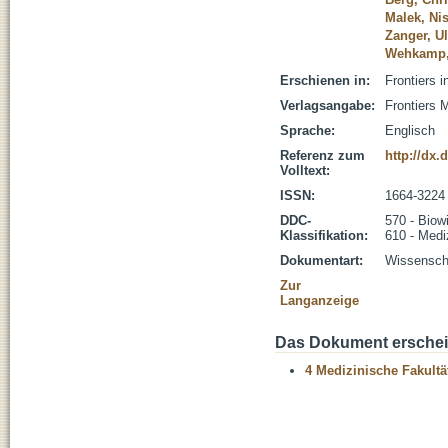
Malek, Nis
Zanger, Ul
Wehkamp,
Erschienen in:
Frontiers 
Verlagsangabe:
Frontiers 
Sprache:
Englisch
Referenz zum
http://dx
Volltext:
ISSN:
1664-3224
DDC-
570 - Biow
Klassifikation:
610 - Medi
Dokumentart:
Wissenscha
Zur
Langanzeige
Das Dokument erschein
4 Medizinische Fakultä