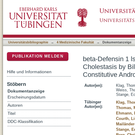
beta-Defensin 1 ls Prominent in the Liver and
DSpace Repositorium (Manakin basiert)
Acids via Farnesoid X Receptor and Constit
Universitätsbibliographie
→
4 Medizinische Fakultät
→
Dokumentanzeige
PUBLIKATION MELDEN
beta-Defensin 1 l
Cholestasis by Bi
Hilfe und Informationen
Constitutive Andr
Stöbern
Autor(en):
Klag, Tho
Weiss, Th
Dokumentanzeige
Stange, Ed
Erscheinungsdatum
Tübinger
Klag, Th
Autoren
Autor(en):
Thomas, 
Ehmann, 
Titel
Courth, L
DDC-Klassifikation
Mailänder
Stange, E
Berg, Chr