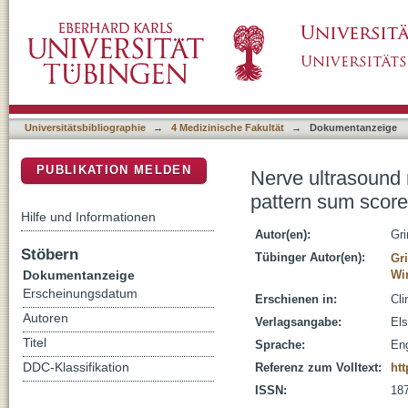
Nerve ultrasound normal values - Readjustm
DSpace Repositorium (Manakin basiert)
Universitätsbibliographie
→
4 Medizinische Fakultät
→
Dokumentanzeige
PUBLIKATION MELDEN
Nerve ultrasound 
pattern sum sco
Hilfe und Informationen
Autor(en):
Gr
Stöbern
Tübinger Autor(en):
Gr
Dokumentanzeige
Win
Erscheinungsdatum
Erschienen in:
Cli
Autoren
Verlagsangabe:
Els
Titel
Sprache:
Eng
DDC-Klassifikation
Referenz zum Volltext:
htt
ISSN:
18