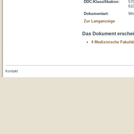
DDC-Klassifikation:
570
610
Dokumentart:
Wis
Zur Langanzeige
Das Dokument erschein
4 Medizinische Fakultä
Kontakt