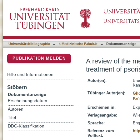
A review of the mechanisms of action of dimet
DSpace Repositorium (Manakin basiert)
Universitätsbibliographie
→
4 Medizinische Fakultät
→
Dokumentanzeige
PUBLIKATION MELDEN
A review of the m
treatment of psori
Hilfe und Informationen
Autor(en):
Bru
Kam
Stöbern
Tübinger Autor(en):
Gho
Dokumentanzeige
Brü
Erscheinungsdatum
Erschienen in:
Exp
Autoren
Verlagsangabe:
Wil
Titel
Sprache:
Eng
DDC-Klassifikation
Referenz zum
htt
Volltext: