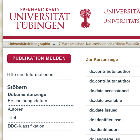
Normal and resonant Auger spectroscopy of
DSpace Repositorium (Manakin basiert)
Universitätsbibliographie
→
7 Mathematisch-Naturwissenschaftliche Fakultät
PUBLIKATION MELDEN
Zur Kurzanzeige
dc.contributor.author
Hilfe und Informationen
dc.contributor.author
Stöbern
dc.date.accessioned
Dokumentanzeige
dc.date.available
Erscheinungsdatum
Autoren
dc.date.issued
Titel
dc.identifier.issn
DDC-Klassifikation
dc.identifier.uri
dc.language.iso