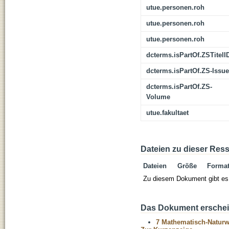
utue.personen.roh
utue.personen.roh
utue.personen.roh
dcterms.isPartOf.ZSTitelI
dcterms.isPartOf.ZS-Issue
dcterms.isPartOf.ZS-
Volume
utue.fakultaet
Dateien zu dieser Res
Dateien
Größe
Forma
Zu diesem Dokument gibt es 
Das Dokument erschein
7 Mathematisch-Naturwi