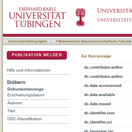
The Algebraic Theory of Parikh Automata
DSpace Repositorium (Manakin basiert)
Universitätsbibliographie
→
7 Mathematisch-Naturwissenschaftliche Fakultät
PUBLIKATION MELDEN
Zur Kurzanzeige
dc.contributor.author
Hilfe und Informationen
dc.contributor.author
Stöbern
dc.date.accessioned
Dokumentanzeige
dc.date.available
Erscheinungsdatum
Autoren
dc.date.issued
Titel
dc.identifier.issn
DDC-Klassifikation
dc.identifier.uri
dc.language.iso