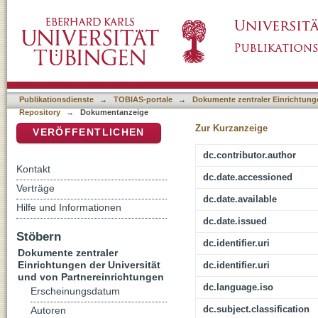
Herbert Grabert
DSpace Repositorium (Manakin basiert)
Publikationsdienste
→
TOBIAS-portale
→
Dokumente zentraler Einrichtunge
Repository
→
Dokumentanzeige
Zur Kurzanzeige
VERÖFFENTLICHEN
dc.contributor.author
Kontakt
dc.date.accessioned
Verträge
dc.date.available
Hilfe und Informationen
dc.date.issued
Stöbern
dc.identifier.uri
Dokumente zentraler
Einrichtungen der Universität
dc.identifier.uri
und von Partnereinrichtungen
dc.language.iso
Erscheinungsdatum
dc.subject.classification
Autoren