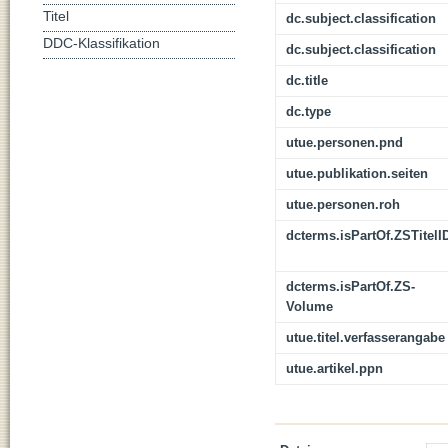
Titel
dc.subject.classification
DDC-Klassifikation
dc.subject.classification
dc.title
dc.type
utue.personen.pnd
utue.publikation.seiten
utue.personen.roh
dcterms.isPartOf.ZSTitelI
dcterms.isPartOf.ZS-
Volume
utue.titel.verfasserangabe
utue.artikel.ppn