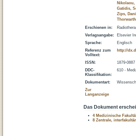
Nikolaou,
Gatidis, S
Zips, Dani
Thorwarth
Erschienen in:
Radiothera
Verlagsangabe:
Elsevier Ir
Sprache:
Englisch
Referenz zum
http://dx.
Volltext:
ISSN:
1879-0887
DDC-
610 - Medi
Klassifikation:
Dokumentart:
Wissenscha
Zur
Langanzeige
Das Dokument erschein
4 Medizinische Fakultä
8 Zentrale, interfakult