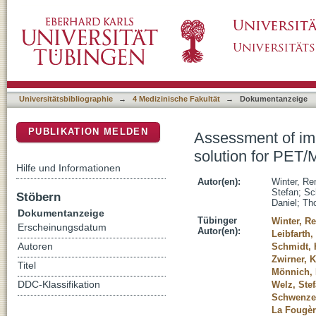
Assessment of image quality of a radiothera
DSpace Repositorium (Manakin basiert)
neck cancer patients
Universitätsbibliographie
→
4 Medizinische Fakultät
→
Dokumentanzeige
PUBLIKATION MELDEN
Assessment of ima
solution for PET/
Hilfe und Informationen
Autor(en):
Winter, Re
Stefan
;
Sc
Stöbern
Daniel
;
Tho
Dokumentanzeige
Tübinger
Winter, R
Erscheinungsdatum
Autor(en):
Leibfarth,
Autoren
Schmidt, 
Zwirner, K
Titel
Mönnich, 
DDC-Klassifikation
Welz, Ste
Schwenzer
La Fougèr