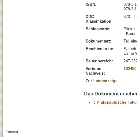
ISBN:
978-3-1
978-3-1
DDC-
870 - L
Klassifikation:
Schlagworte:
Plinius
, Kommu
Dokumentart:
Teil ei
Erschienen in:
Sprach-
Esme W
Seitenbereich:
247-26
Verbund-
102450
Nachweis:
Zur Langanzeige
Das Dokument erschein
5 Philosophische Fakul
Kontakt