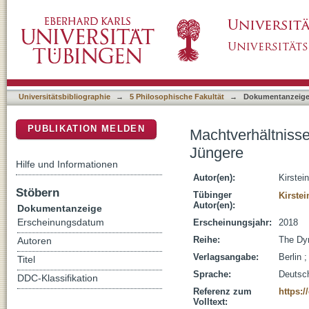
Machtverhältnisse und Wortspiele. Yōko Taw
DSpace Repositorium (Manakin basiert)
Universitätsbibliographie
→
5 Philosophische Fakultät
→
Dokumentanzeig
PUBLIKATION MELDEN
Machtverhältnisse
Jüngere
Hilfe und Informationen
Autor(en):
Kirstei
Stöbern
Tübinger
Kirstei
Autor(en):
Dokumentanzeige
Erscheinungsdatum
Erscheinungsjahr:
2018
Reihe:
The Dy
Autoren
Verlagsangabe:
Berlin 
Titel
Sprache:
Deutsc
DDC-Klassifikation
Referenz zum
https:/
Volltext: