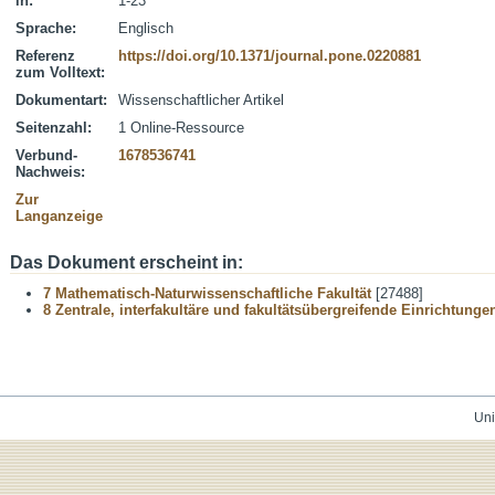
in:
1-23
Sprache:
Englisch
Referenz
https://doi.org/10.1371/journal.pone.0220881
zum Volltext:
Dokumentart:
Wissenschaftlicher Artikel
Seitenzahl:
1 Online-Ressource
Verbund-
1678536741
Nachweis:
Zur
Langanzeige
Das Dokument erscheint in:
7 Mathematisch-Naturwissenschaftliche Fakultät
[27488]
8 Zentrale, interfakultäre und fakultätsübergreifende Einrichtunge
Uni