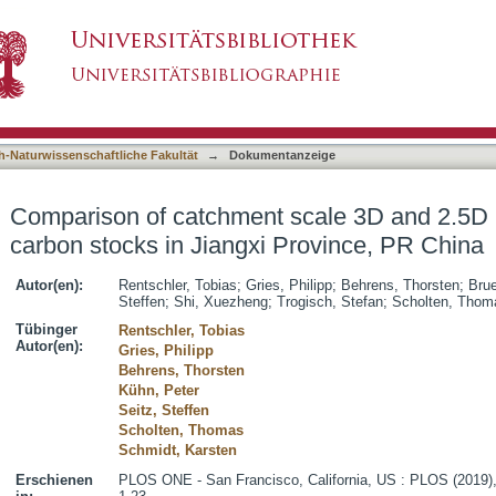
cale 3D and 2.5D modelling of soil organic ca
asiert)
h-Naturwissenschaftliche Fakultät
→
Dokumentanzeige
Comparison of catchment scale 3D and 2.5D m
carbon stocks in Jiangxi Province, PR China
Autor(en):
Rentschler, Tobias
;
Gries, Philipp
;
Behrens, Thorsten
;
Brue
Steffen
;
Shi, Xuezheng
;
Trogisch, Stefan
;
Scholten, Thom
Tübinger
Rentschler, Tobias
Autor(en):
Gries, Philipp
Behrens, Thorsten
Kühn, Peter
Seitz, Steffen
Scholten, Thomas
Schmidt, Karsten
Erschienen
PLOS ONE - San Francisco, California, US : PLOS (2019), 