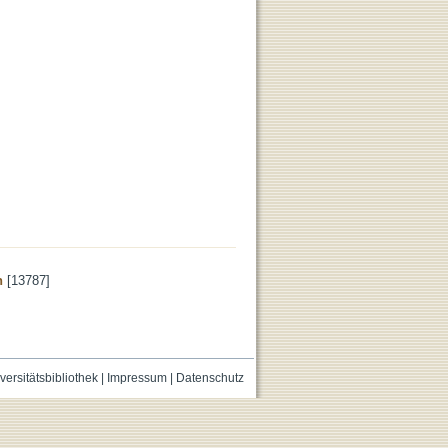
n
[13787]
versitätsbibliothek
|
Impressum
|
Datenschutz