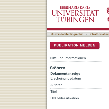
Comparison of catchment s
DSpace Repositorium (Manakin b
Province, PR China
Universitätsbibliographie
→
7 Mathematisc
PUBLIKATION MELDEN
Hilfe und Informationen
Stöbern
Dokumentanzeige
Erscheinungsdatum
Autoren
Titel
DDC-Klassifikation