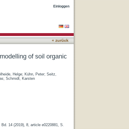
rbon stocks in Jiangxi
Einloggen
« zurück
odelling of soil organic
lheide, Helge
;
Kühn, Peter
;
Seitz,
as
;
Schmidt, Karsten
Bd. 14 (2019), 8, article e0220881, S.