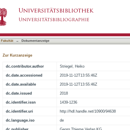
 im Leistungs- und Spitzensport
asiert)
 Fakultät
→
Dokumentanzeige
Zur Kurzanzeige
dc.contributor.author
Striegel, Heiko
dc.date.accessioned
2019-11-12T13:55:46Z
dc.date.available
2019-11-12T13:55:46Z
dc.date.issued
2018
dc.identifier.issn
1439-1236
dc.identifier.uri
http://hdl.handle.net/10900/94638
dc.language.iso
de
dc.publisher
Georg Thieme Verlag KG