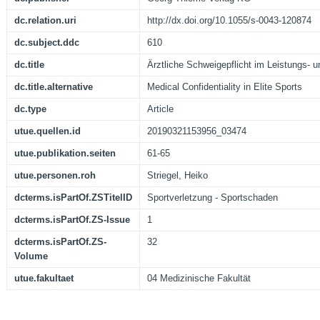
dc.relation.uri
http://dx.doi.org/10.1055/s-0043-120874
dc.subject.ddc
610
dc.title
Ärztliche Schweigepflicht im Leistungs- u
dc.title.alternative
Medical Confidentiality in Elite Sports
dc.type
Article
utue.quellen.id
20190321153956_03474
utue.publikation.seiten
61-65
utue.personen.roh
Striegel, Heiko
dcterms.isPartOf.ZSTitelID
Sportverletzung - Sportschaden
dcterms.isPartOf.ZS-Issue
1
dcterms.isPartOf.ZS-
32
Volume
utue.fakultaet
04 Medizinische Fakultät