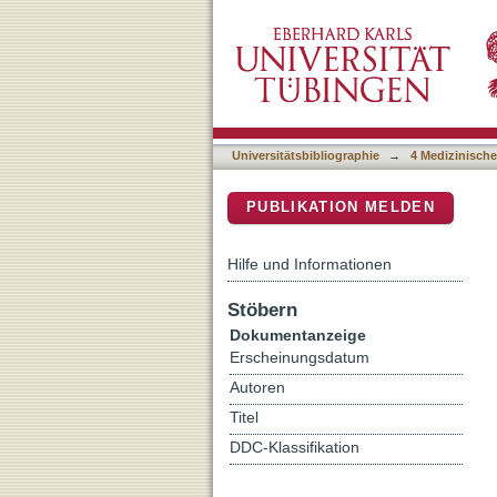
Ärztliche Schweigepflicht
DSpace Repositorium (Manakin b
Universitätsbibliographie
→
4 Medizinische
PUBLIKATION MELDEN
Hilfe und Informationen
Stöbern
Dokumentanzeige
Erscheinungsdatum
Autoren
Titel
DDC-Klassifikation