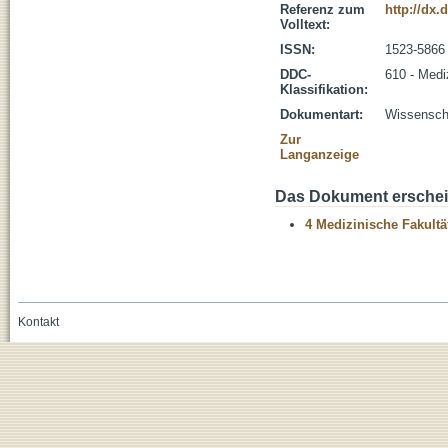
Referenz zum
http://dx
Volltext:
ISSN:
1523-5866
DDC-
610 - Medi
Klassifikation:
Dokumentart:
Wissenscha
Zur
Langanzeige
Das Dokument erschein
4 Medizinische Fakultä
Kontakt