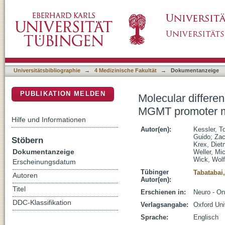
Molecular differences in IDH wildtype gliob
DSpace Repositorium (Manakin basiert)
Universitätsbibliographie
→
4 Medizinische Fakultät
→
Dokumentanzeige
PUBLIKATION MELDEN
Molecular differe
MGMT promoter m
Hilfe und Informationen
Autor(en):
Kessler, T
Guido
;
Zac
Stöbern
Krex, Diet
Dokumentanzeige
Weller, Mi
Wick, Wol
Erscheinungsdatum
Tübinger
Tabatabai
Autoren
Autor(en):
Titel
Erschienen in:
Neuro - On
DDC-Klassifikation
Verlagsangabe:
Oxford Uni
Sprache:
Englisch