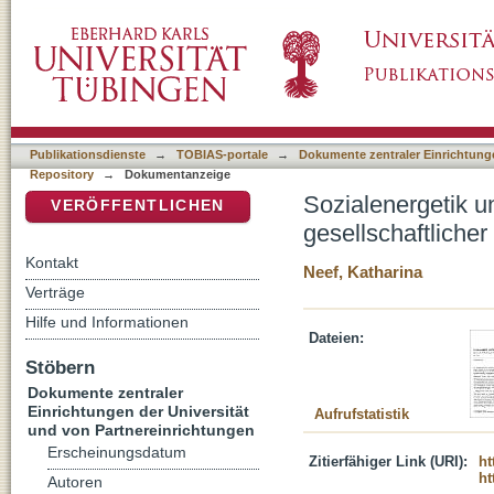
Sozialenergetik und Menschenökonomie : säku
DSpace Repositorium (Manakin basiert)
(Neu-)Ordnung um 1900
Publikationsdienste
→
TOBIAS-portale
→
Dokumente zentraler Einrichtunge
Repository
→
Dokumentanzeige
Sozialenergetik 
VERÖFFENTLICHEN
gesellschaftlich
Kontakt
Neef, Katharina
Verträge
Hilfe und Informationen
Dateien:
Stöbern
Dokumente zentraler
Einrichtungen der Universität
Aufrufstatistik
und von Partnereinrichtungen
Erscheinungsdatum
Zitierfähiger Link (URI):
ht
ht
Autoren