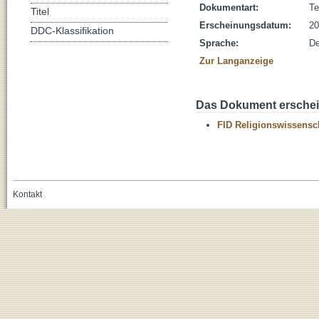
Dokumentart:
Te
Titel
Erscheinungsdatum:
20
DDC-Klassifikation
Sprache:
De
Zur Langanzeige
Das Dokument erschein
FID Religionswissensch
Kontakt