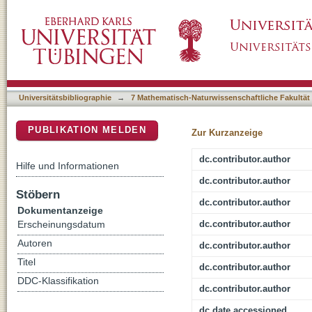
1,3-Diene Polymerization Mediated by Homol
DSpace Repositorium (Manakin basiert)
Universitätsbibliographie
→
7 Mathematisch-Naturwissenschaftliche Fakultät
PUBLIKATION MELDEN
Zur Kurzanzeige
dc.contributor.author
Hilfe und Informationen
dc.contributor.author
Stöbern
dc.contributor.author
Dokumentanzeige
dc.contributor.author
Erscheinungsdatum
Autoren
dc.contributor.author
Titel
dc.contributor.author
DDC-Klassifikation
dc.contributor.author
dc.date.accessioned