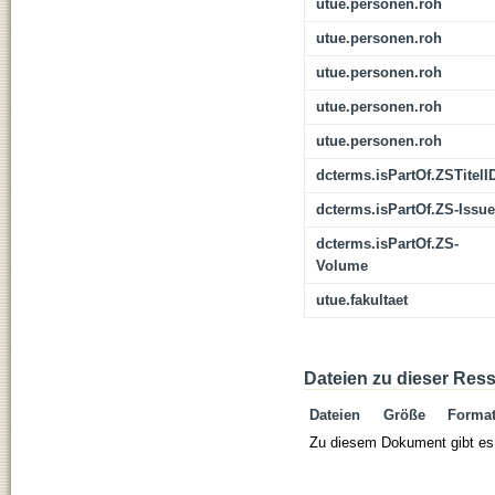
utue.personen.roh
utue.personen.roh
utue.personen.roh
utue.personen.roh
utue.personen.roh
dcterms.isPartOf.ZSTitelI
dcterms.isPartOf.ZS-Issue
dcterms.isPartOf.ZS-
Volume
utue.fakultaet
Dateien zu dieser Res
Dateien
Größe
Forma
Zu diesem Dokument gibt es 