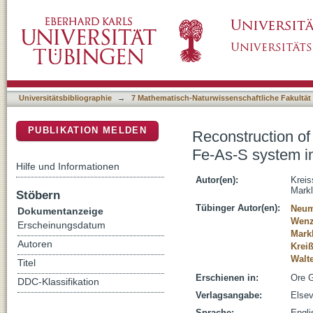
Reconstruction of a > 200 Ma multi-stage ""f
DSpace Repositorium (Manakin basiert)
Penninic Alps, Switzerland
Universitätsbibliographie
→
7 Mathematisch-Naturwissenschaftliche Fakultät
PUBLIKATION MELDEN
Reconstruction of
Fe-As-S system in
Hilfe und Informationen
Autor(en):
Kreis
Markl
Stöbern
Tübinger Autor(en):
Neum
Dokumentanzeige
Wenz
Erscheinungsdatum
Mark
Autoren
Kreiß
Walt
Titel
Erschienen in:
Ore G
DDC-Klassifikation
Verlagsangabe:
Elsev
Sprache:
Engli