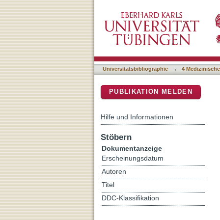
Genomes of 13 domesticate
DSpace Repositorium (Manakin b
innovation across the ge
Universitätsbibliographie
→
4 Medizinische
PUBLIKATION MELDEN
Hilfe und Informationen
Stöbern
Dokumentanzeige
Erscheinungsdatum
Autoren
Titel
DDC-Klassifikation