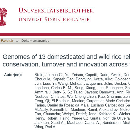
d and wild rice relatives highlight genetic con
asiert)
nus Oryza
 Fakultät
→
Dokumentanzeige
Genomes of 13 domesticated and wild rice rela
conservation, turnover and innovation across
Autor(en):
Stein, Joshua C.
;
Yu, Yeisoo
;
Copetti, Dario
;
Zwickl, Der
Chougule, Kapeel
;
Gao, Dongying
;
Iwata, Aiko
;
Goicoech
Jun
;
Liao, Yi
;
Wang, Muhua
;
Jacquemin, Julie
;
Becker, 
Londono, Carlos E. M.
;
Song, Xiang
;
Lee, Seunghee
;
Sa
Ammiraju, Jetty S. S.
;
Talag, Jayson
;
Danowitz, Ann
;
Ri
Noutsos, Christos
;
Wu, Cheng-chieh
;
Kao, Shu-min
;
Zen
Feng, Qi
;
El Baidouri, Moaine
;
Carpentier, Marie-Christin
Farias, Daniel da Rosa
;
da Maia, Luciano Carlos
;
dos Sa
McNally, Kenneth L.
;
Mauleon, Ramil
;
Alexandrov, Nickol
Fan, Chuanzhu
;
Weigel, Detlef
;
Jena, Kshirod K.
;
Wicke
Henry, Robert
;
Hsing, Yue-ie C.
;
Kurata, Nori
;
de Oliveir
Jackson, Scott A.
;
Machado, Carlos A.
;
Sanderson, Mich
Wing, Rod A.