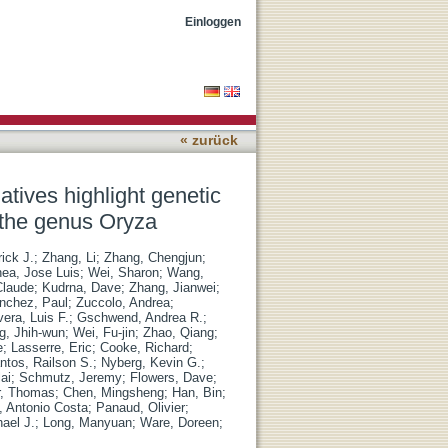
servation, turnover and
Einloggen
« zurück
tives highlight genetic
 the genus Oryza
rick J.
;
Zhang, Li
;
Zhang, Chengjun
;
ea, Jose Luis
;
Wei, Sharon
;
Wang,
Claude
;
Kudrna, Dave
;
Zhang, Jianwei
;
nchez, Paul
;
Zuccolo, Andrea
;
vera, Luis F.
;
Gschwend, Andrea R.
;
g, Jhih-wun
;
Wei, Fu-jin
;
Zhao, Qiang
;
e
;
Lasserre, Eric
;
Cooke, Richard
;
ntos, Railson S.
;
Nyberg, Kevin G.
;
ai
;
Schmutz, Jeremy
;
Flowers, Dave
;
r, Thomas
;
Chen, Mingsheng
;
Han, Bin
;
a, Antonio Costa
;
Panaud, Olivier
;
ael J.
;
Long, Manyuan
;
Ware, Doreen
;