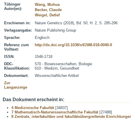
Tübinger
Wang, Muhua
Autor(en):
Becker, Claude
Weigel, Detlef
Erschienen in:
Nature Genetics (2018), Bd. 50, H. 2, S. 285-296
Verlagsangabe:
Nature Publishing Group
Sprache:
Englisch
Referenz zum
http://dx.doi.org/10.1038/s41588-018-0040-0
Volltext:
ISSN:
1546-1718
DDC-
570 - Biowissenschaften, Biologie
Klassifikation:
610 - Medizin, Gesundheit
Dokumentart:
Wissenschaftlicher Artikel
Zur
Langanzeige
Das Dokument erscheint in:
4 Medizinische Fakultät
[34837]
7 Mathematisch-Naturwissenschaftliche Fakultät
[27488]
8 Zentrale, interfakultäre und fakultätsübergreifende Einrichtunge