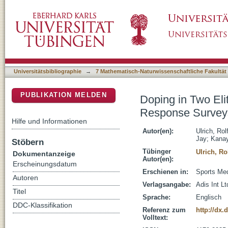
Doping in Two Elite Athletics Competition
DSpace Repositorium (Manakin basiert)
Universitätsbibliographie
→
7 Mathematisch-Naturwissenschaftliche Fakultät
PUBLIKATION MELDEN
Doping in Two El
Response Survey
Hilfe und Informationen
Autor(en):
Ulrich, Rol
Jay
;
Kana
Stöbern
Tübinger
Ulrich, Ro
Dokumentanzeige
Autor(en):
Erscheinungsdatum
Erschienen in:
Sports Med
Autoren
Verlagsangabe:
Adis Int Lt
Titel
Sprache:
Englisch
DDC-Klassifikation
Referenz zum
http://dx.
Volltext: