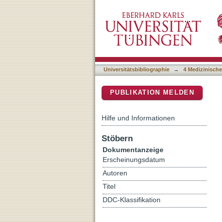
TGF beta Is Specifically
DSpace Repositorium (Manakin b
Monocytes in Patients with 
Universitätsbibliographie
→
4 Medizinische
PUBLIKATION MELDEN
Hilfe und Informationen
Stöbern
Dokumentanzeige
Erscheinungsdatum
Autoren
Titel
DDC-Klassifikation