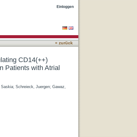
) and CD14(+) CD16(++)
Einloggen
« zurück
ulating CD14(++)
Patients with Atrial
 Saskia
;
Schreieck, Juergen
;
Gawaz,