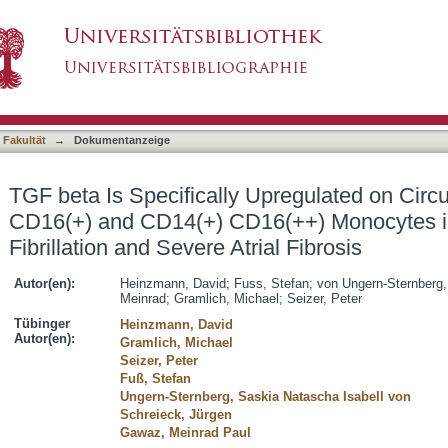
 Upregulated on Circulating CD14(++) CD16(+
asiert)
Atrial Fibrillation and Severe Atrial Fibrosis
 Fakultät
→
Dokumentanzeige
TGF beta Is Specifically Upregulated on Circ
CD16(+) and CD14(+) CD16(++) Monocytes in 
Fibrillation and Severe Atrial Fibrosis
Autor(en):
Heinzmann, David
;
Fuss, Stefan
;
von Ungern-Sternberg,
Meinrad
;
Gramlich, Michael
;
Seizer, Peter
Tübinger
Heinzmann, David
Autor(en):
Gramlich, Michael
Seizer, Peter
Fuß, Stefan
Ungern-Sternberg, Saskia Natascha Isabell von
Schreieck, Jürgen
Gawaz, Meinrad Paul