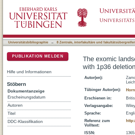
The exomic landscape of t(14;18)-negative di
DSpace Repositorium (Manakin basiert)
Universitätsbibliographie
→
8 Zentrale, interfakultäre und fakultätsübergreif
PUBLIKATION MELDEN
The exomic landsc
with 1p36 deletio
Hilfe und Informationen
Autor(en):
Zamo
Leich
Stöbern
Tübinger Autor(en):
Horn
Dokumentanzeige
Erscheinungsdatum
Erschienen in:
Briti
Autoren
Verlagsangabe:
Wile
Sprache:
Engl
Titel
Referenz zum
http:
DDC-Klassifikation
Volltext:
ISSN:
1365