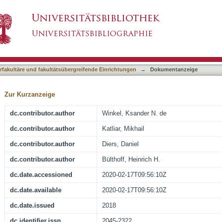
rception of Verticality
asiert)
terfakultäre und fakultätsübergreifende Einrichtungen
→
Dokumentanzeige
Zur Kurzanzeige
dc.contributor.author
Winkel, Ksander N. de
dc.contributor.author
Katliar, Mikhail
dc.contributor.author
Diers, Daniel
dc.contributor.author
Bülthoff, Heinrich H.
dc.date.accessioned
2020-02-17T09:56:10Z
dc.date.available
2020-02-17T09:56:10Z
dc.date.issued
2018
dc.identifier.issn
2045-2322