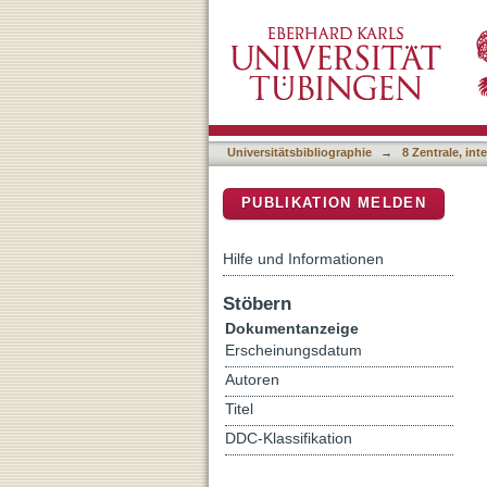
Causal Inference in the Pe
DSpace Repositorium (Manakin b
Universitätsbibliographie
→
8 Zentrale, in
PUBLIKATION MELDEN
Hilfe und Informationen
Stöbern
Dokumentanzeige
Erscheinungsdatum
Autoren
Titel
DDC-Klassifikation