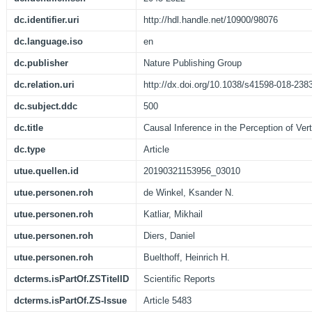
dc.identifier.uri
http://hdl.handle.net/10900/98076
dc.language.iso
en
dc.publisher
Nature Publishing Group
dc.relation.uri
http://dx.doi.org/10.1038/s41598-018-238
dc.subject.ddc
500
dc.title
Causal Inference in the Perception of Vert
dc.type
Article
utue.quellen.id
20190321153956_03010
utue.personen.roh
de Winkel, Ksander N.
utue.personen.roh
Katliar, Mikhail
utue.personen.roh
Diers, Daniel
utue.personen.roh
Buelthoff, Heinrich H.
dcterms.isPartOf.ZSTitelID
Scientific Reports
dcterms.isPartOf.ZS-Issue
Article 5483