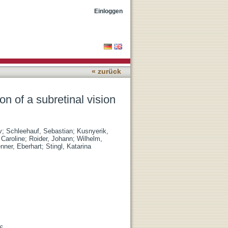
rosthesis in humans
Einloggen
« zurück
on of a subretinal vision
v
;
Schleehauf, Sebastian
;
Kusnyerik,
 Caroline
;
Roider, Johann
;
Wilhelm,
nner, Eberhart
;
Stingl, Katarina