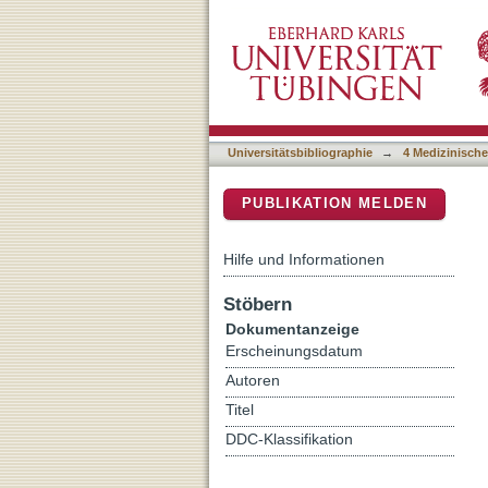
Changes in microchip posit
DSpace Repositorium (Manakin b
Universitätsbibliographie
→
4 Medizinische
PUBLIKATION MELDEN
Hilfe und Informationen
Stöbern
Dokumentanzeige
Erscheinungsdatum
Autoren
Titel
DDC-Klassifikation