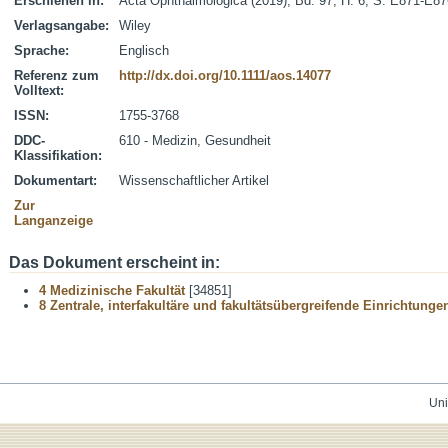
Erschienen in:
Acta Ophthalmologica (2019), Bd. 97, H. 6, S. E871-E87
Verlagsangabe:
Wiley
Sprache:
Englisch
Referenz zum
http://dx.doi.org/10.1111/aos.14077
Volltext:
ISSN:
1755-3768
DDC-
610 - Medizin, Gesundheit
Klassifikation:
Dokumentart:
Wissenschaftlicher Artikel
Zur
Langanzeige
Das Dokument erscheint in:
4 Medizinische Fakultät
[34851]
8 Zentrale, interfakultäre und fakultätsübergreifende Einrichtunge
Uni