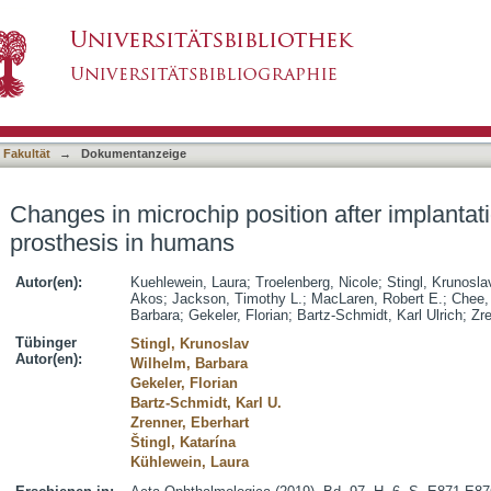
ion after implantation of a subretinal vision p
asiert)
 Fakultät
→
Dokumentanzeige
Changes in microchip position after implantati
prosthesis in humans
Autor(en):
Kuehlewein, Laura
;
Troelenberg, Nicole
;
Stingl, Krunosla
Akos
;
Jackson, Timothy L.
;
MacLaren, Robert E.
;
Chee,
Barbara
;
Gekeler, Florian
;
Bartz-Schmidt, Karl Ulrich
;
Zre
Tübinger
Stingl, Krunoslav
Autor(en):
Wilhelm, Barbara
Gekeler, Florian
Bartz-Schmidt, Karl U.
Zrenner, Eberhart
Štingl, Katarína
Kühlewein, Laura