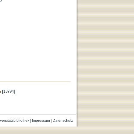
6
n
[13794]
versitätsbibliothek
|
Impressum
|
Datenschutz