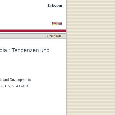
cklungen
Einloggen
« zurück
dia : Tendenzen und
nds and Developments
6, H. 5, S. 433-453