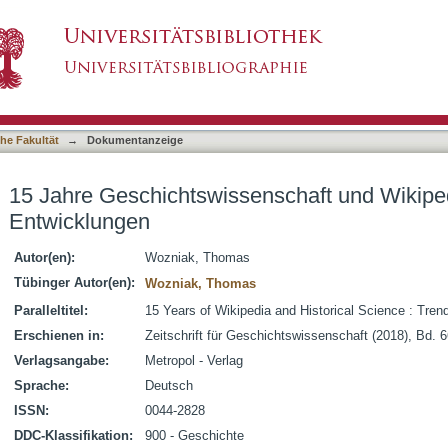
nschaft und Wikipedia : Tendenzen und Entwi
asiert)
he Fakultät
→
Dokumentanzeige
15 Jahre Geschichtswissenschaft und Wikipe
Entwicklungen
Autor(en):
Wozniak, Thomas
Tübinger Autor(en):
Wozniak, Thomas
Paralleltitel:
15 Years of Wikipedia and Historical Science : Tre
Erschienen in:
Zeitschrift für Geschichtswissenschaft (2018), Bd. 6
Verlagsangabe:
Metropol - Verlag
Sprache:
Deutsch
ISSN:
0044-2828
DDC-Klassifikation:
900 - Geschichte