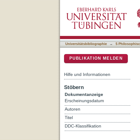
15 Jahre Geschichtswisse
DSpace Repositorium (Manakin b
Universitätsbibliographie
→
5 Philosophisc
PUBLIKATION MELDEN
Hilfe und Informationen
Stöbern
Dokumentanzeige
Erscheinungsdatum
Autoren
Titel
DDC-Klassifikation