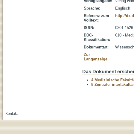
Verlagsangabe:
Verlag Han
Sprache:
Englisch
Referenz zum
http://dx.
Volltext:
ISSN:
0301-1526
DDC-
610 - Medi
Klassifikation:
Dokumentart:
Wissenscha
Zur
Langanzeige
Das Dokument erschein
4 Medizinische Fakultä
8 Zentrale, interfakult
Kontakt