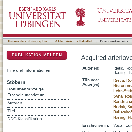
Acquired arteriovenous fistula of a finger
DSpace Repositorium (Manakin basiert)
Universitätsbibliographie
→
4 Medizinische Fakultät
→
Dokumentanzeige
PUBLIKATION MELDEN
Acquired arteriove
Autor(en):
Rietig, Ro
Hilfe und Informationen
Haering, H
Tübinger
Rietig, Ro
Stöbern
Autor(en):
Hieronimu
Dokumentanzeige
Lehn-Stef
Erscheinungsdatum
Syha, Rol
Randriana
Autoren
Hudak, Sa
Titel
Balletshof
Häring, H
DDC-Klassifikation
Erschienen in:
Vasa - Eur