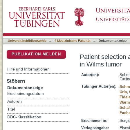
Patient selection and technical aspects for 
DSpace Repositorium (Manakin basiert)
Universitätsbibliographie
→
4 Medizinische Fakultät
→
Dokumentanzeige
PUBLIKATION MELDEN
Patient selection
in Wilms tumor
Hilfe und Informationen
Autor(en):
Schmi
Fuchs
Stöbern
Tübinger Autor(en):
Schmi
Dokumentanzeige
Urla, 
Erscheinungsdatum
Fidel
Autoren
Warm
Schäf
Titel
Fuchs
DDC-Klassifikation
Erschienen in:
Surgic
Verlagsangabe:
Elsevi