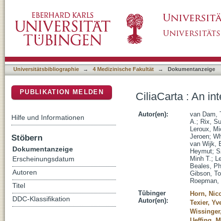
CiliaCarta : An integrated and validated com
DSpace Repositorium (Manakin basiert)
Universitätsbibliographie
→
4 Medizinische Fakultät
→
Dokumentanzeige
PUBLIKATION MELDEN
CiliaCarta : An i
Autor(en):
van Dam, T
Hilfe und Informationen
A.
;
Rix, S
Leroux, Mi
Stöbern
Jeroen
;
Wh
van Wijk, 
Dokumentanzeige
Heymut
;
S
Minh T.
;
Le
Erscheinungsdatum
Beales, Phi
Autoren
Gibson, To
Roepman, 
Titel
Tübinger
Horn, Nic
DDC-Klassifikation
Autor(en):
Texier, Yv
Wissinger
Ueffing, M