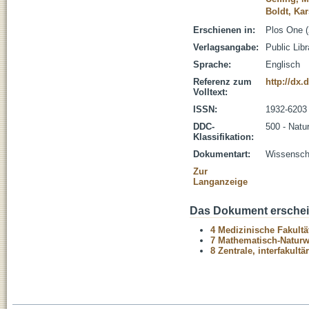
Boldt, Kar
Erschienen in:
Plos One (
Verlagsangabe:
Public Lib
Sprache:
Englisch
Referenz zum
http://dx.
Volltext:
ISSN:
1932-6203
DDC-
500 - Natu
Klassifikation:
Dokumentart:
Wissenscha
Zur
Langanzeige
Das Dokument erschein
4 Medizinische Fakultä
7 Mathematisch-Naturwi
8 Zentrale, interfakult