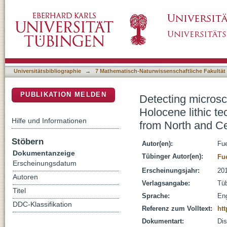
Detecting microscopic aspects of Late Pleist
DSpace Repositorium (Manakin basiert)
Island Southwest Asia : perspectives from N
Universitätsbibliographie
→
7 Mathematisch-Naturwissenschaftliche Fakultät
PUBLIKATION MELDEN
Detecting microsc
Holocene lithic t
Hilfe und Informationen
from North and Ce
Stöbern
Autor(en):
Fue
Dokumentanzeige
Tübinger Autor(en):
Fu
Erscheinungsdatum
Erscheinungsjahr:
20
Autoren
Verlagsangabe:
Tü
Titel
Sprache:
Eng
DDC-Klassifikation
Referenz zum Volltext:
htt
Dokumentart:
Dis