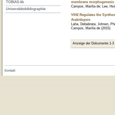
TOBIAS-lib
membrane morphogenesis
Campos, Marília de
;
Lee, Hsi
Universitätsbibliographie
VIH2 Regulates the Synthes
Arabidopsis
Laha, Debabrata
;
Johnen, Phi
Campos, Marília de
(
2015
)
Anzeige der Dokumente 1-3
Kontakt