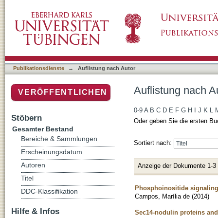
Auflistung nach Autor "Campos, Marília de"
Publikationsdienste
→
Auflistung nach Autor
Auflistung nach A
VERÖFFENTLICHEN
0-9
A
B
C
D
E
F
G
H
I
J
K
L
Stöbern
Oder geben Sie die ersten Bu
Gesamter Bestand
Bereiche & Sammlungen
Sortiert nach:
Erscheinungsdatum
Autoren
Anzeige der Dokumente 1-3
Titel
Phosphoinositide signaling
DDC-Klassifikation
Campos, Marília de
(
2014
)
Hilfe & Infos
Sec14-nodulin proteins and