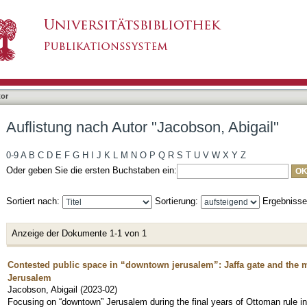
cobson, Abigail"
tor
Auflistung nach Autor "Jacobson, Abigail"
0-9
A
B
C
D
E
F
G
H
I
J
K
L
M
N
O
P
Q
R
S
T
U
V
W
X
Y
Z
Oder geben Sie die ersten Buchstaben ein:
Sortiert nach:
Sortierung:
Ergebniss
Anzeige der Dokumente 1-1 von 1
Contested public space in “downtown jerusalem”: Jaffa gate and the 
Jerusalem
Jacobson, Abigail
(
2023-02
)
Focusing on “downtown” Jerusalem during the final years of Ottoman rule in