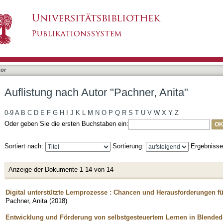
chner, Anita"
tor
Auflistung nach Autor "Pachner, Anita"
0-9
A
B
C
D
E
F
G
H
I
J
K
L
M
N
O
P
Q
R
S
T
U
V
W
X
Y
Z
Oder geben Sie die ersten Buchstaben ein:
Sortiert nach:
Sortierung:
Ergebniss
Anzeige der Dokumente 1-14 von 14
Digital unterstützte Lernprozesse : Chancen und Herausforderungen fü
Pachner, Anita
(
2018
)
Entwicklung und Förderung von selbstgesteuertem Lernen in Blende