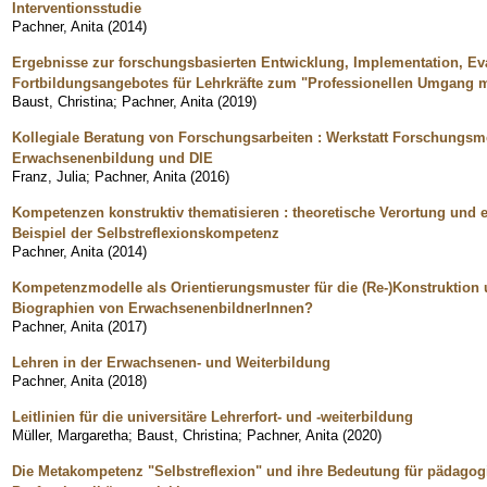
Interventionsstudie
Pachner, Anita
(
2014
)
Ergebnisse zur forschungsbasierten Entwicklung, Implementation, Ev
Fortbildungsangebotes für Lehrkräfte zum "Professionellen Umgang 
Baust, Christina
;
Pachner, Anita
(
2019
)
Kollegiale Beratung von Forschungsarbeiten : Werkstatt Forschungs
Erwachsenenbildung und DIE
Franz, Julia
;
Pachner, Anita
(
2016
)
Kompetenzen konstruktiv thematisieren : theoretische Verortung und
Beispiel der Selbstreflexionskompetenz
Pachner, Anita
(
2014
)
Kompetenzmodelle als Orientierungsmuster für die (Re-)Konstruktion 
Biographien von ErwachsenenbildnerInnen?
Pachner, Anita
(
2017
)
Lehren in der Erwachsenen- und Weiterbildung
Pachner, Anita
(
2018
)
Leitlinien für die universitäre Lehrerfort- und -weiterbildung
Müller, Margaretha
;
Baust, Christina
;
Pachner, Anita
(
2020
)
Die Metakompetenz "Selbstreflexion" und ihre Bedeutung für pädagog