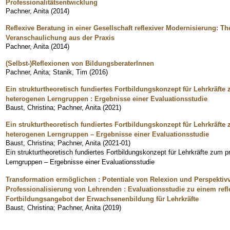
Professionalitätsentwicklung
Pachner, Anita
(
2014
)
Reflexive Beratung in einer Gesellschaft reflexiver Modernisierung: T
Veranschaulichung aus der Praxis
Pachner, Anita
(
2014
)
(Selbst-)Reflexionen von BildungsberaterInnen
Pachner, Anita
;
Stanik, Tim
(
2016
)
Ein strukturtheoretisch fundiertes Fortbildungskonzept für Lehrkräft
heterogenen Lerngruppen : Ergebnisse einer Evaluationsstudie
Baust, Christina
;
Pachner, Anita
(
2021
)
Ein strukturtheoretisch fundiertes Fortbildungskonzept für Lehrkräft
heterogenen Lerngruppen – Ergebnisse einer Evaluationsstudie
Baust, Christina
;
Pachner, Anita
(
2021-01
)
Ein strukturtheoretisch fundiertes Fortbildungskonzept für Lehrkräfte zum
Lerngruppen – Ergebnisse einer Evaluationsstudie
Transformation ermöglichen : Potentiale von Relexion und Perspektiv
Professionalisierung von Lehrenden : Evaluationsstudie zu einem refl
Fortbildungsangebot der Erwachsenenbildung für Lehrkräfte
Baust, Christina
;
Pachner, Anita
(
2019
)