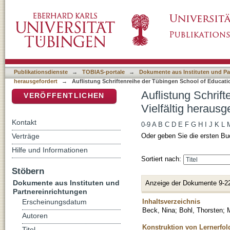
Auflistung Schriftenreihe der Tübingen Schoo
DSpace Repositorium (Manakin basiert)
nach Titel
Publikationsdienste
→
TOBIAS-portale
→
Dokumente aus Instituten und Pa
herausgefordert
→
Auflistung Schriftenreihe der Tübingen School of Educatio
Auflistung Schrif
VERÖFFENTLICHEN
Vielfältig herausg
Kontakt
0-9
A
B
C
D
E
F
G
H
I
J
K
L
Verträge
Oder geben Sie die ersten Bu
Hilfe und Informationen
Sortiert nach:
Stöbern
Dokumente aus Instituten und
Anzeige der Dokumente 9-2
Partnereinrichtungen
Inhaltsverzeichnis
Erscheinungsdatum
Beck, Nina
;
Bohl, Thorsten
;
M
Autoren
Konstruktion von Lernerfol
Titel