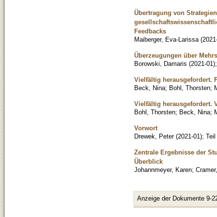
Übertragung von Strategien
gesellschaftswissenschaftl
Feedbacks
Maiberger, Eva-Larissa
(
2021
Überzeugungen über Mehrsp
Borowski, Damaris
(
2021-01
)
Vielfältig herausgefordert
Beck, Nina
;
Bohl, Thorsten
;
M
Vielfältig herausgefordert.
Bohl, Thorsten
;
Beck, Nina
;
M
Vorwort
Drewek, Peter
(
2021-01
)
;
Tei
Zentrale Ergebnisse der S
Überblick
Johannmeyer, Karen
;
Cramer,
Anzeige der Dokumente 9-2