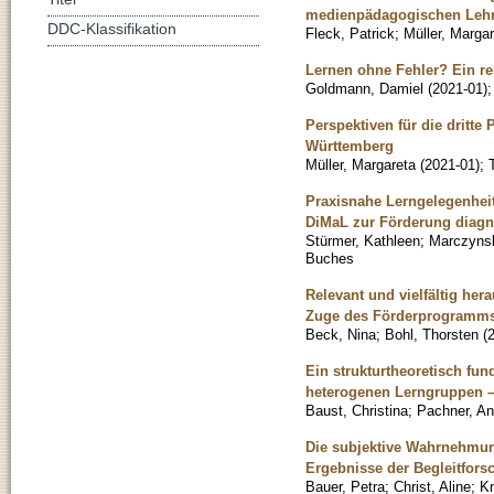
medienpädagogischen Lehr
DDC-Klassifikation
Fleck, Patrick
;
Müller, Marga
Lernen ohne Fehler? Ein rek
Goldmann, Damiel
(
2021-01
)
Perspektiven für die dritte
Württemberg
Müller, Margareta
(
2021-01
)
;
Praxisnahe Lerngelegenheit
DiMaL zur Förderung diag
Stürmer, Kathleen
;
Marczynsk
Buches
Relevant und vielfältig her
Zuge des Förderprogramms d
Beck, Nina
;
Bohl, Thorsten
(
Ein strukturtheoretisch fu
heterogenen Lerngruppen –
Baust, Christina
;
Pachner, An
Die subjektive Wahrnehmun
Ergebnisse der Begleitfor
Bauer, Petra
;
Christ, Aline
;
Kn