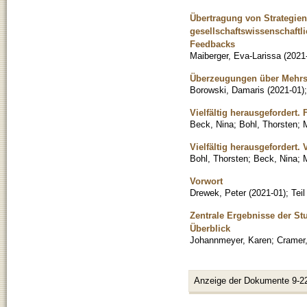
Übertragung von Strategien
gesellschaftswissenschaftl
Feedbacks
Maiberger, Eva-Larissa
(
2021
Überzeugungen über Mehrsp
Borowski, Damaris
(
2021-01
)
Vielfältig herausgefordert
Beck, Nina
;
Bohl, Thorsten
;
M
Vielfältig herausgefordert.
Bohl, Thorsten
;
Beck, Nina
;
M
Vorwort
Drewek, Peter
(
2021-01
)
;
Tei
Zentrale Ergebnisse der S
Überblick
Johannmeyer, Karen
;
Cramer,
Anzeige der Dokumente 9-2