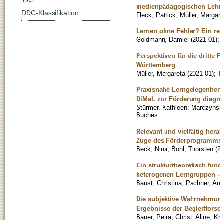
medienpädagogischen Lehr
DDC-Klassifikation
Fleck, Patrick
;
Müller, Marga
Lernen ohne Fehler? Ein rek
Goldmann, Damiel
(
2021-01
)
Perspektiven für die dritte
Württemberg
Müller, Margareta
(
2021-01
)
;
Praxisnahe Lerngelegenheit
DiMaL zur Förderung diag
Stürmer, Kathleen
;
Marczynsk
Buches
Relevant und vielfältig her
Zuge des Förderprogramms d
Beck, Nina
;
Bohl, Thorsten
(
Ein strukturtheoretisch fu
heterogenen Lerngruppen –
Baust, Christina
;
Pachner, An
Die subjektive Wahrnehmun
Ergebnisse der Begleitfor
Bauer, Petra
;
Christ, Aline
;
Kn