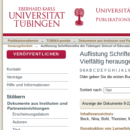
Auflistung Schriftenreihe der Tübingen Schoo
DSpace Repositorium (Manakin basiert)
nach Titel
Publikationsdienste
→
TOBIAS-portale
→
Dokumente aus Instituten und Pa
herausgefordert
→
Auflistung Schriftenreihe der Tübingen School of Educatio
Auflistung Schrif
VERÖFFENTLICHEN
Vielfältig herausg
Kontakt
0-9
A
B
C
D
E
F
G
H
I
J
K
L
Verträge
Oder geben Sie die ersten Bu
Hilfe und Informationen
Sortiert nach:
Stöbern
Dokumente aus Instituten und
Anzeige der Dokumente 9-2
Partnereinrichtungen
Inhaltsverzeichnis
Erscheinungsdatum
Beck, Nina
;
Bohl, Thorsten
;
M
Autoren
Konstruktion von Lernerfol
Titel