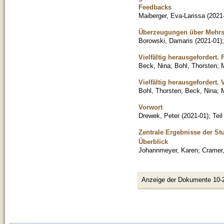
Feedbacks
Maiberger, Eva-Larissa
(
2021
Überzeugungen über Mehrsp
Borowski, Damaris
(
2021-01
)
Vielfältig herausgefordert
Beck, Nina
;
Bohl, Thorsten
;
M
Vielfältig herausgefordert.
Bohl, Thorsten
;
Beck, Nina
;
M
Vorwort
Drewek, Peter
(
2021-01
)
;
Tei
Zentrale Ergebnisse der S
Überblick
Johannmeyer, Karen
;
Cramer,
Anzeige der Dokumente 10-