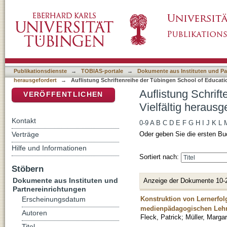
Auflistung Schriftenreihe der Tübingen Schoo
DSpace Repositorium (Manakin basiert)
nach Titel
Publikationsdienste
→
TOBIAS-portale
→
Dokumente aus Instituten und Pa
herausgefordert
→
Auflistung Schriftenreihe der Tübingen School of Educatio
Auflistung Schrif
VERÖFFENTLICHEN
Vielfältig herausg
Kontakt
0-9
A
B
C
D
E
F
G
H
I
J
K
L
Verträge
Oder geben Sie die ersten Bu
Hilfe und Informationen
Sortiert nach:
Stöbern
Dokumente aus Instituten und
Anzeige der Dokumente 10-
Partnereinrichtungen
Konstruktion von Lernerfol
Erscheinungsdatum
medienpädagogischen Lehr
Autoren
Fleck, Patrick
;
Müller, Marga
Titel