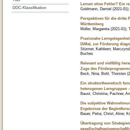
Lernen ohne Fehler? Ein rek
DDC-Klassifikation
Goldmann, Damiel
(
2021-01
)
Perspektiven für die dritte
Württemberg
Müller, Margareta
(
2021-01
)
;
Praxisnahe Lerngelegenheit
DiMaL zur Förderung diag
Stürmer, Kathleen
;
Marczynsk
Buches
Relevant und vielfältig her
Zuge des Förderprogramms d
Beck, Nina
;
Bohl, Thorsten
(
Ein strukturtheoretisch fu
heterogenen Lerngruppen –
Baust, Christina
;
Pachner, An
Die subjektive Wahrnehmun
Ergebnisse der Begleitfor
Bauer, Petra
;
Christ, Aline
;
Kn
Übertragung von Strategien
gesellschaftswissenschaftl