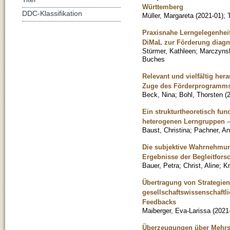
Württemberg
DDC-Klassifikation
Müller, Margareta
(
2021-01
)
;
Praxisnahe Lerngelegenheit
DiMaL zur Förderung diag
Stürmer, Kathleen
;
Marczynsk
Buches
Relevant und vielfältig her
Zuge des Förderprogramms d
Beck, Nina
;
Bohl, Thorsten
(
Ein strukturtheoretisch fu
heterogenen Lerngruppen –
Baust, Christina
;
Pachner, An
Die subjektive Wahrnehmun
Ergebnisse der Begleitfor
Bauer, Petra
;
Christ, Aline
;
Kn
Übertragung von Strategien
gesellschaftswissenschaftl
Feedbacks
Maiberger, Eva-Larissa
(
2021
Überzeugungen über Mehrsp