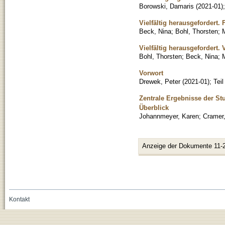
Borowski, Damaris
(
2021-01
)
Vielfältig herausgefordert
Beck, Nina
;
Bohl, Thorsten
;
M
Vielfältig herausgefordert.
Bohl, Thorsten
;
Beck, Nina
;
M
Vorwort
Drewek, Peter
(
2021-01
)
;
Tei
Zentrale Ergebnisse der S
Überblick
Johannmeyer, Karen
;
Cramer,
Anzeige der Dokumente 11-
Kontakt