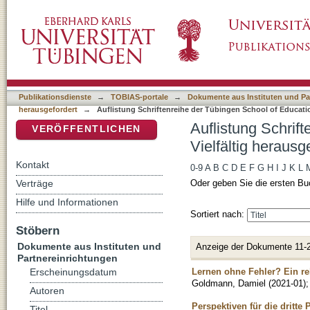
Auflistung Schriftenreihe der Tübingen Schoo
DSpace Repositorium (Manakin basiert)
nach Titel
Publikationsdienste
→
TOBIAS-portale
→
Dokumente aus Instituten und Pa
herausgefordert
→
Auflistung Schriftenreihe der Tübingen School of Educatio
Auflistung Schrif
VERÖFFENTLICHEN
Vielfältig herausg
Kontakt
0-9
A
B
C
D
E
F
G
H
I
J
K
L
Verträge
Oder geben Sie die ersten Bu
Hilfe und Informationen
Sortiert nach:
Stöbern
Dokumente aus Instituten und
Anzeige der Dokumente 11-
Partnereinrichtungen
Lernen ohne Fehler? Ein rek
Erscheinungsdatum
Goldmann, Damiel
(
2021-01
)
Autoren
Perspektiven für die dritte
Titel