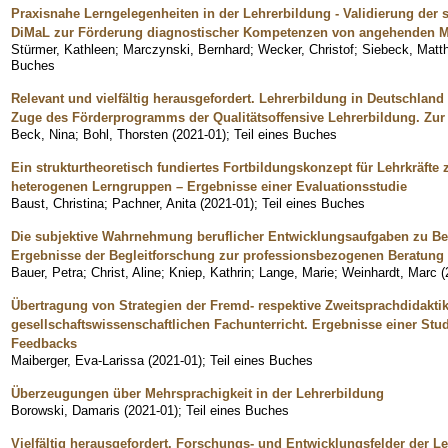
Praxisnahe Lerngelegenheiten in der Lehrerbildung - Validierung de
DiMaL zur Förderung diagnostischer Kompetenzen von angehenden M
Stürmer, Kathleen
;
Marczynski, Bernhard
;
Wecker, Christof
;
Siebeck, Matt
Buches
Relevant und vielfältig herausgefordert. Lehrerbildung in Deutschland
Zuge des Förderprogramms der Qualitätsoffensive Lehrerbildung. Zur 
Beck, Nina
;
Bohl, Thorsten
(
2021-01
)
;
Teil eines Buches
Ein strukturtheoretisch fundiertes Fortbildungskonzept für Lehrkräft
heterogenen Lerngruppen – Ergebnisse einer Evaluationsstudie
Baust, Christina
;
Pachner, Anita
(
2021-01
)
;
Teil eines Buches
Die subjektive Wahrnehmung beruflicher Entwicklungsaufgaben zu Be
Ergebnisse der Begleitforschung zur professionsbezogenen Beratung 
Bauer, Petra
;
Christ, Aline
;
Kniep, Kathrin
;
Lange, Marie
;
Weinhardt, Marc
(
Übertragung von Strategien der Fremd- respektive Zweitsprachdidaktik
gesellschaftswissenschaftlichen Fachunterricht. Ergebnisse einer Stu
Feedbacks
Maiberger, Eva-Larissa
(
2021-01
)
;
Teil eines Buches
Überzeugungen über Mehrsprachigkeit in der Lehrerbildung
Borowski, Damaris
(
2021-01
)
;
Teil eines Buches
Vielfältig herausgefordert. Forschungs- und Entwicklungsfelder der L