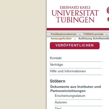
Auflistung Schriftenreihe
DSpace Repositorium (Manakin b
nach Titel
Publikationsdienste
→
TOBIAS-portale
→
herausgefordert
→
Auflistung Schriftenrei
VERÖFFENTLICHEN
Kontakt
Verträge
Hilfe und Informationen
Stöbern
Dokumente aus Instituten und
Partnereinrichtungen
Erscheinungsdatum
Autoren
Titel