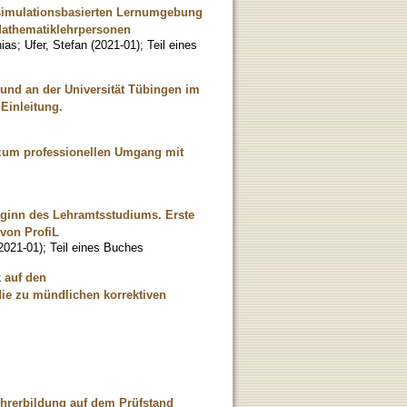
r simulationsbasierten Lernumgebung
athematiklehrpersonen
hias
;
Ufer, Stefan
(
2021-01
)
;
Teil eines
 und an der Universität Tübingen im
Einleitung.
e zum professionellen Umgang mit
ginn des Lehramtsstudiums. Erste
von ProfiL
2021-01
)
;
Teil eines Buches
 auf den
die zu mündlichen korrektiven
ehrerbildung auf dem Prüfstand