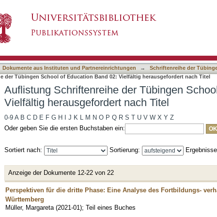
 der Tübingen School of Education Band 02: Viel
asiert)
Dokumente aus Instituten und Partnereinrichtungen
→
Schriftenreihe der Tübinge
he der Tübingen School of Education Band 02: Vielfältig herausgefordert nach Titel
Auflistung Schriftenreihe der Tübingen Schoo
Vielfältig herausgefordert nach Titel
0-9
A
B
C
D
E
F
G
H
I
J
K
L
M
N
O
P
Q
R
S
T
U
V
W
X
Y
Z
Oder geben Sie die ersten Buchstaben ein:
Sortiert nach:
Sortierung:
Ergebniss
Anzeige der Dokumente 12-22 von 22
Perspektiven für die dritte Phase: Eine Analyse des Fortbildungs- ver
Württemberg
Müller, Margareta
(
2021-01
)
;
Teil eines Buches