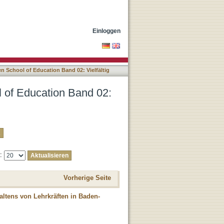
fältig herausgefordert
Einloggen
n School of Education Band 02: Vielfältig
l of Education Band 02:
e:
Vorherige Seite
haltens von Lehrkräften in Baden-