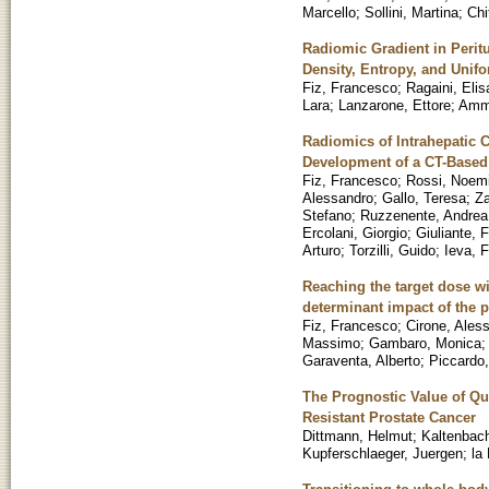
Marcello
;
Sollini, Martina
;
Chi
Radiomic Gradient in Peritu
Density, Entropy, and Unifo
Fiz, Francesco
;
Ragaini, Elis
Lara
;
Lanzarone, Ettore
;
Ammi
Radiomics of Intrahepatic 
Development of a CT-Based
Fiz, Francesco
;
Rossi, Noem
Alessandro
;
Gallo, Teresa
;
Za
Stefano
;
Ruzzenente, Andrea
Ercolani, Giorgio
;
Giuliante, F
Arturo
;
Torzilli, Guido
;
Ieva, 
Reaching the target dose w
determinant impact of the 
Fiz, Francesco
;
Cirone, Aless
Massimo
;
Gambaro, Monica
Garaventa, Alberto
;
Piccardo,
The Prognostic Value of Qu
Resistant Prostate Cancer
Dittmann, Helmut
;
Kaltenbac
Kupferschlaeger, Juergen
;
la