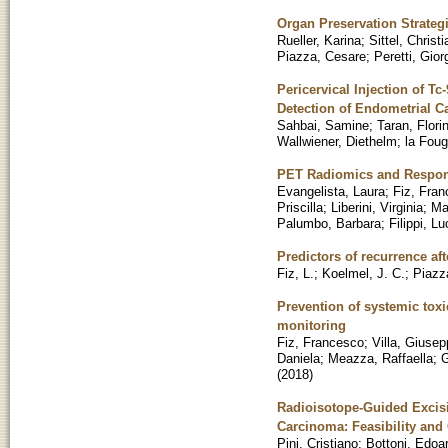
Organ Preservation Strate
Rueller, Karina
;
Sittel, Christi
Piazza, Cesare
;
Peretti, Gior
Pericervical Injection of T
Detection of Endometrial 
Sahbai, Samine
;
Taran, Flori
Wallwiener, Diethelm
;
la Foug
PET Radiomics and Respons
Evangelista, Laura
;
Fiz, Fra
Priscilla
;
Liberini, Virginia
;
Ma
Palumbo, Barbara
;
Filippi, L
Predictors of recurrence aft
Fiz, L.
;
Koelmel, J. C.
;
Piazz
Prevention of systemic toxi
monitoring
Fiz, Francesco
;
Villa, Giuse
Daniela
;
Meazza, Raffaella
;
G
(
2018
)
Radioisotope-Guided Excisi
Carcinoma: Feasibility and 
Pini, Cristiano
;
Bottoni, Edoa