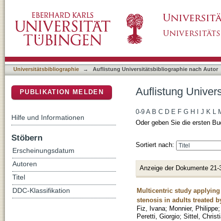
Auflistung Universitätsbibliographie nach Aut
DSpace Repositorium (Manakin basiert)
Universitätsbibliographie
→
Auflistung Universitätsbibliographie nach Autor
Auflistung Univers
PUBLIKATION MELDEN
0-9
A
B
C
D
E
F
G
H
I
J
K
L
Hilfe und Informationen
Oder geben Sie die ersten Bu
Stöbern
Sortiert nach:
Erscheinungsdatum
Autoren
Anzeige der Dokumente 21-
Titel
Multicentric study applying
DDC-Klassifikation
stenosis in adults treated 
Fiz, Ivana
;
Monnier, Philippe
Peretti, Giorgio
;
Sittel, Christ