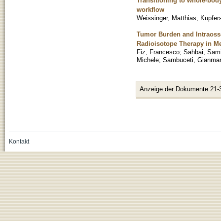
Transitioning to whole-bod
workflow
Weissinger, Matthias
;
Kupfer
Tumor Burden and Intraosse
Radioisotope Therapy in Me
Fiz, Francesco
;
Sahbai, Sam
Michele
;
Sambuceti, Gianmar
Anzeige der Dokumente 21-
Kontakt