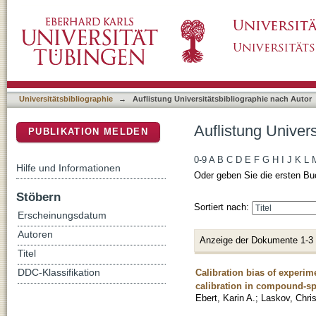
Auflistung Universitätsbibliographie nach Aut
DSpace Repositorium (Manakin basiert)
Universitätsbibliographie
→
Auflistung Universitätsbibliographie nach Autor
Auflistung Univers
PUBLIKATION MELDEN
0-9
A
B
C
D
E
F
G
H
I
J
K
L
Hilfe und Informationen
Oder geben Sie die ersten Bu
Stöbern
Sortiert nach:
Erscheinungsdatum
Autoren
Anzeige der Dokumente 1-3
Titel
Calibration bias of experim
DDC-Klassifikation
calibration in compound-spe
Ebert, Karin A.
;
Laskov, Chris