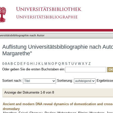
bliographie nach Autor "Uerpmann, Margarethe"
asiert)
versitätsbibliographie nach Autor
Auflistung Universitätsbibliographie nach Au
Margarethe"
0-9
A
B
C
D
E
F
G
H
I
J
K
L
M
N
O
P
Q
R
S
T
U
V
W
X
Y
Z
Oder geben Sie die ersten Buchstaben ein:
Sortiert nach:
Sortierung:
Ergebniss
Anzeige der Dokumente 1-8 von 8
Ancient and modern DNA reveal dynamics of domestication and cross-c
dromedary