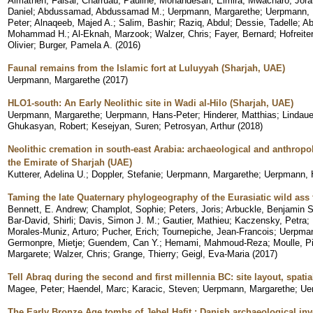
Almathen, Faisal
;
Charruau, Pauline
;
Mohandesan, Elmira
;
Mwacharo, Jor
Daniel
;
Abdussamad, Abdussamad M.
;
Uerpmann, Margarethe
;
Uerpmann, 
Peter
;
Alnaqeeb, Majed A.
;
Salim, Bashir
;
Raziq, Abdul
;
Dessie, Tadelle
;
Ab
Mohammad H.
;
Al-Eknah, Marzook
;
Walzer, Chris
;
Fayer, Bernard
;
Hofreite
Olivier
;
Burger, Pamela A.
(
2016
)
Faunal remains from the Islamic fort at Luluyyah (Sharjah, UAE)
Uerpmann, Margarethe
(
2017
)
HLO1-south: An Early Neolithic site in Wadi al-Hilo (Sharjah, UAE)
Uerpmann, Margarethe
;
Uerpmann, Hans-Peter
;
Hinderer, Matthias
;
Lindau
Ghukasyan, Robert
;
Kesejyan, Suren
;
Petrosyan, Arthur
(
2018
)
Neolithic cremation in south-east Arabia: archaeological and anthropo
the Emirate of Sharjah (UAE)
Kutterer, Adelina U.
;
Doppler, Stefanie
;
Uerpmann, Margarethe
;
Uerpmann, 
Taming the late Quaternary phylogeography of the Eurasiatic wild as
Bennett, E. Andrew
;
Champlot, Sophie
;
Peters, Joris
;
Arbuckle, Benjamin S
Bar-David, Shirli
;
Davis, Simon J. M.
;
Gautier, Mathieu
;
Kaczensky, Petra
;
Morales-Muniz, Arturo
;
Pucher, Erich
;
Tournepiche, Jean-Francois
;
Uerpman
Germonpre, Mietje
;
Guendem, Can Y.
;
Hemami, Mahmoud-Reza
;
Moulle, Pi
Margarete
;
Walzer, Chris
;
Grange, Thierry
;
Geigl, Eva-Maria
(
2017
)
Tell Abraq during the second and first millennia BC: site layout, spat
Magee, Peter
;
Haendel, Marc
;
Karacic, Steven
;
Uerpmann, Margarethe
;
Ue
The Early Bronze Age tombs of Jebel Hafit : Danish archaeological in