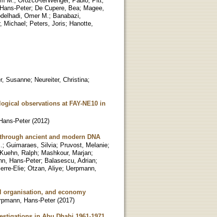
am M.
;
Orozco-terWengel, Pablo
;
Pitt,
Hans-Peter
;
De Cupere, Bea
;
Magee,
delhadi, Omer M.
;
Banabazi,
r, Michael
;
Peters, Joris
;
Hanotte,
er, Susanne
;
Neureiter, Christina
;
logical observations at FAY-NE10 in
Hans-Peter
(
2012
)
s through ancient and modern DNA
.
;
Guimaraes, Silvia
;
Pruvost, Melanie
;
Kuehn, Ralph
;
Mashkour, Marjan
;
n, Hans-Peter
;
Balasescu, Adrian
;
erre-Elie
;
Otzan, Aliye
;
Uerpmann,
ial organisation, and economy
rpmann, Hans-Peter
(
2017
)
vestigations in Abu Dhabi 1961-1971