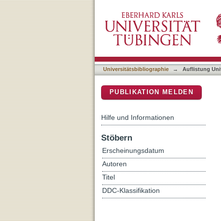
Auflistung Universitätsbi
DSpace Repositorium (Manakin b
Universitätsbibliographie
→
Auflistung Uni
PUBLIKATION MELDEN
Hilfe und Informationen
Stöbern
Erscheinungsdatum
Autoren
Titel
DDC-Klassifikation